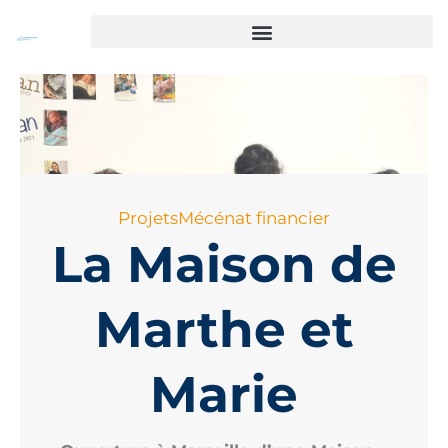
Skip
to
content
By
emmanuel.tesson
/
11 January 2024
Projets
Mécénat financier
La Maison de
Marthe et
Marie